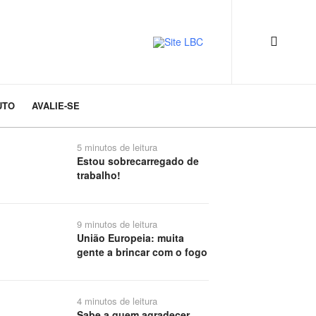
UTO
AVALIE-SE
5 minutos de leitura
Estou sobrecarregado de
trabalho!
9 minutos de leitura
União Europeia: muita
gente a brincar com o fogo
4 minutos de leitura
Sabe a quem agradecer