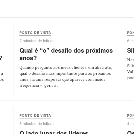
PONTO DE VISTA
PON
7 minutos de leitura
6 mi
Qual é “o” desafio dos próximos
Si
?
anos?
Nes
Sil
Quando pergunto aos meus clientes, em abstrato,
Val
ra
qual o desafio mais importante para os próximos
pod
os
anos, há uma resposta que aparece com maior
frequência – “gerir a ...
PONTO DE VISTA
PON
6 minutos de leitura
4 mi
O lado lunar dos líderes
Os