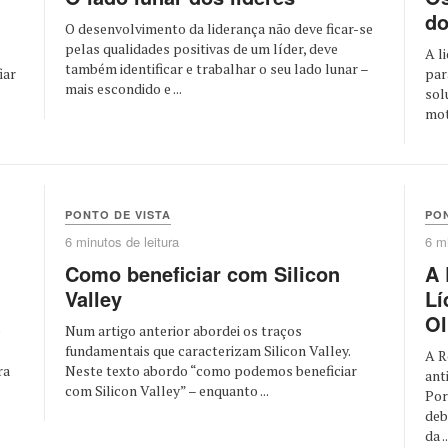
do
O desenvolvimento da liderança não deve ficar-se
pelas qualidades positivas de um líder, deve
A l
também identificar e trabalhar o seu lado lunar –
iar
par
mais escondido e ...
sol
mot
PONTO DE VISTA
PON
6 minutos de leitura
6 mi
Como beneficiar com Silicon
A 
Valley
Lí
Ol
e
Num artigo anterior abordei os traços
fundamentais que caracterizam Silicon Valley.
A R
ra
Neste texto abordo “como podemos beneficiar
ant
com Silicon Valley” – enquanto ...
Por
deb
da ..