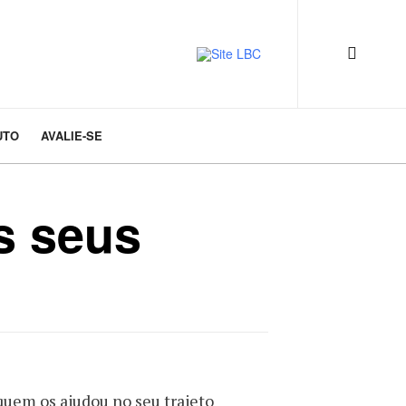
UTO
AVALIE-SE
s seus
uem os ajudou no seu trajeto