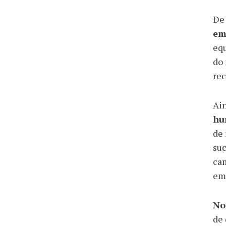
De 
em
equ
do 
rec
Ai
hu
de 
suc
cam
em
No
de 