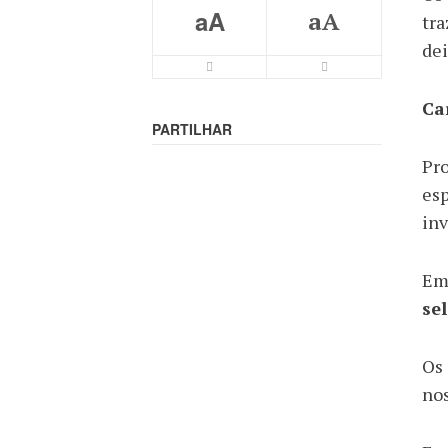
aA
aA
tra
dei
Ca
PARTILHAR
Pro
es
inv
Em
se
Os 
nos