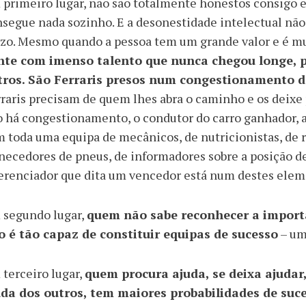
primeiro lugar, não são totalmente honestos consigo 
segue nada sozinho. E a desonestidade intelectual não
zo. Mesmo quando a pessoa tem um grande valor e é m
nte com imenso talento que nunca chegou longe, p
tros. São Ferraris presos num congestionamento de
raris precisam de quem lhes abra o caminho e os deixe
 há congestionamento, o condutor do carro ganhador, a
 toda uma equipa de mecânicos, de nutricionistas, de 
necedores de pneus, de informadores sobre a posição de 
erenciador que dita um vencedor está num destes elem
 segundo lugar,
quem não sabe reconhecer a importâ
o é tão capaz de constituir equipas de sucesso
– um 
terceiro lugar,
quem procura ajuda, se deixa ajudar
uda dos outros, tem maiores probabilidades de suc