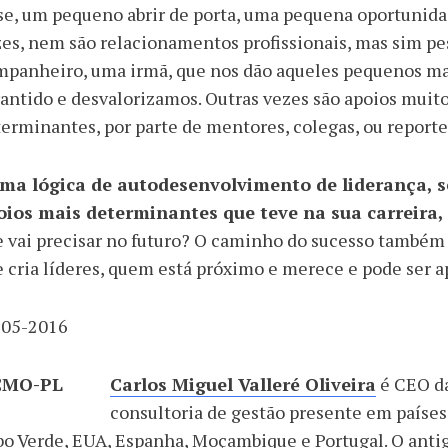
se, um pequeno abrir de porta, uma pequena oportunidad
es, nem são relacionamentos profissionais, mas sim pe
mpanheiro, uma irmã, que nos dão aqueles pequenos ma
antido e desvalorizamos. Outras vezes são apoios muit
erminantes, por parte de mentores, colegas, ou reporte
ma lógica de autodesenvolvimento de liderança, se
oios mais determinantes que teve na sua carreira,
 vai precisar no futuro? O caminho do sucesso também p
 cria líderes, quem está próximo e merece e pode ser a
-05-2016
Carlos Miguel Valleré Oliveira
é CEO d
consultoria de gestão presente em países 
o Verde, EUA, Espanha, Moçambique e Portugal. O anti