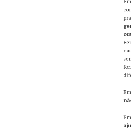
Em 
con
pra
ge
ou
Fer
não
sem
for
dif
Em
nã
Em 
aj