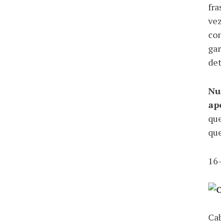
fra
vez
co
gar
det
Nu
ap
que
que
16
Cab