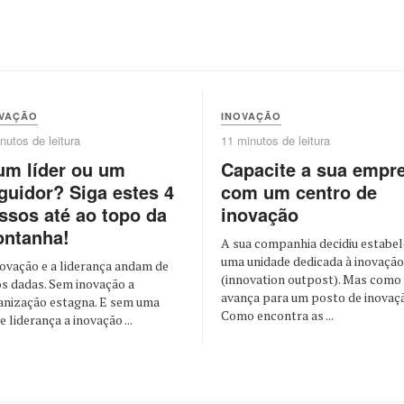
OVAÇÃO
INOVAÇÃO
nutos de leitura
11 minutos de leitura
um líder ou um
Capacite a sua empr
guidor? Siga estes 4
com um centro de
ssos até ao topo da
inovação
ntanha!
A sua companhia decidiu estabel
uma unidade dedicada à inovação
novação e a liderança andam de
(innovation outpost). Mas como
s dadas. Sem inovação a
avança para um posto de inovaç
anização estagna. E sem uma
Como encontra as ...
e liderança a inovação ...