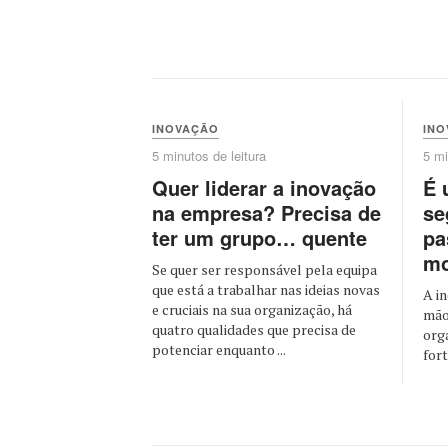
INOVAÇÃO
IN
5 minutos de leitura
5 mi
Quer liderar a inovação
É 
na empresa? Precisa de
se
ter um grupo… quente
pa
mo
Se quer ser responsável pela equipa
que está a trabalhar nas ideias novas
A i
e cruciais na sua organização, há
mão
quatro qualidades que precisa de
org
potenciar enquanto ...
fort