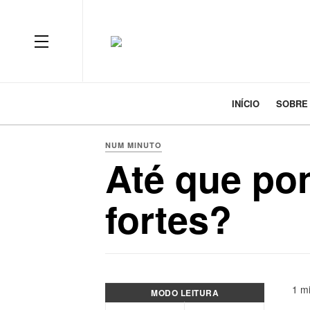
INÍCIO
SOBRE
NUM MINUTO
Até que po
fortes?
1 mi
MODO LEITURA