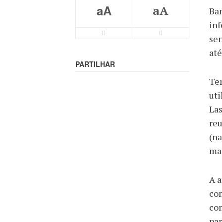
aA
aA
Ban
in
sen
at
PARTILHAR
Ter
uti
Las
reu
(na
mai
A a
com
com
par