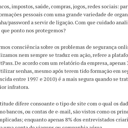
cos, impostos, saúde, compras, jogos, redes sociais: pa
formações pessoais com uma grande variedade de organ
ha/password a servir de ligação. Com que cuidado anal
é que ponto nos protegemos?
mos consciência sobre os problemas de segurança onli
lizamos nem sempre se traduz em ação, refere a plataf
tPass. De acordo com um relatório da empresa, apenas 
tilizar senhas, mesmo após terem tido formação em se
scida entre 1997 e 2010) é a mais segura quando se tra
or infratora.
titude difere consoante o tipo de site com o qual os dad
o bancos, ou contas de e-mail, são vistos como os princ
plicadas; enquanto apenas 8% dos entrevistados criari
a uma conta de viagens ou companhia aérea.