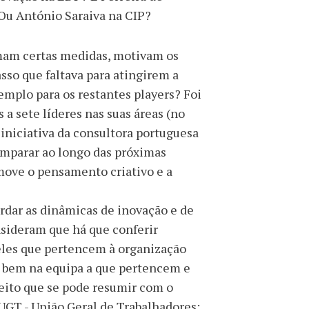
Ou António Saraiva na CIP?
tomam certas medidas, motivam os
sso que faltava para atingirem a
emplo para os restantes players? Foi
 sete líderes nas suas áreas (no
, iniciativa da consultora portuguesa
omparar ao longo das próximas
move o pensamento criativo e a
rdar as dinâmicas de inovação e de
nsideram que há que conferir
eles que pertencem à organização
m bem na equipa a que pertencem e
eito que se pode resumir com o
a UGT - União Geral de Trabalhadores: