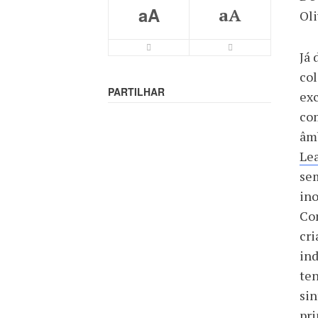
aA
aA
Oli
Já 
col
PARTILHAR
exc
com
âm
Le
sem
ino
Com
cri
ind
ten
sin
pri