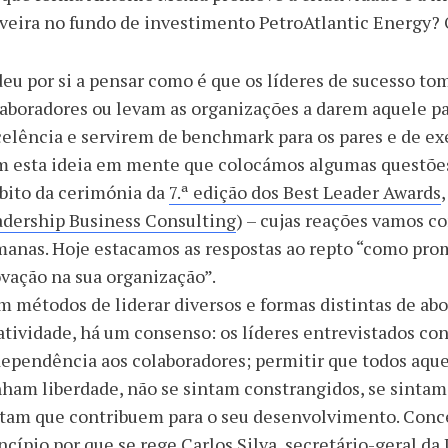
veira no fundo de investimento PetroAtlantic Energy? 
deu por si a pensar como é que os líderes de sucesso 
aboradores ou levam as organizações a darem aquele pa
elência e servirem de benchmark para os pares e de ex
 esta ideia em mente que colocámos algumas questões a
bito da cerimónia da
7.ª edição dos Best Leader Awards
adership Business Consulting
) – cujas reações vamos c
anas. Hoje estacamos as respostas ao repto “como pro
vação na sua organização”.
 métodos de liderar diversos e formas distintas de abo
atividade, há um consenso: os líderes entrevistados co
ependência aos colaboradores; permitir que todos aqu
ham liberdade, não se sintam constrangidos, se sinta
tam que contribuem para o seu desenvolvimento. Conc
ncípio por que se rege Carlos Silva, secretário-geral d