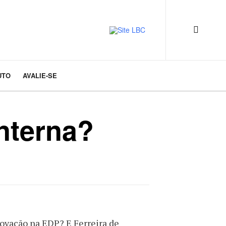
UTO
AVALIE-SE
nterna?
ovação na EDP? E Ferreira de