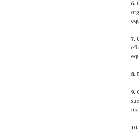
6.
org
equ
7.
efi
equ
8.
9.
suc
mai
10