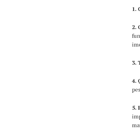
1.
2.
fun
ime
3.
4.
pes
5.
imp
mau