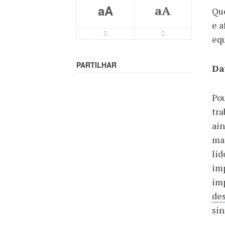
aA
aA
Que
e a
eq
PARTILHAR
Da
Po
tra
ain
mai
lid
imp
imp
de
sin