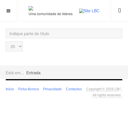
Uma comunidade de líderes
Indique
parte
do
Qtd.
título
a
mostrar
Está em...
Entrada
LB
C
Início
Ficha técnica
Privacidade
Contactos
Copyright © 2026
.
All rights reserved.