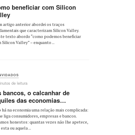
mo beneficiar com Silicon
lley
 artigo anterior abordei os traços
damentais que caracterizam Silicon Valley.
te texto abordo “como podemos beneficiar
 Silicon Valley” – enquanto ...
NVIDADOS
nutos de leitura
 bancos, o calcanhar de
uiles das economias…
 há na economia uma relação mais complicada:
ue liga consumidores, empresas e bancos.
amos honestos: quantas vezes não lhe apetece,
esta ou aquela ...