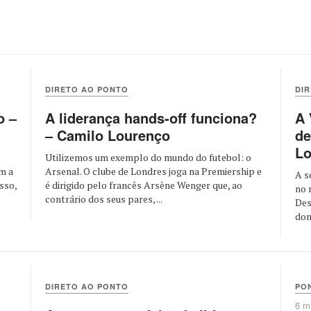
DIRETO AO PONTO
DI
o –
A liderança hands-off funciona?
A 
– Camilo Lourenço
de
Lo
Utilizemos um exemplo do mundo do futebol: o
om a
Arsenal. O clube de Londres joga na Premiership e
A s
sso,
é dirigido pelo francês Arsène Wenger que, ao
no 
contrário dos seus pares, ...
Des
dona
DIRETO AO PONTO
PON
6 mi