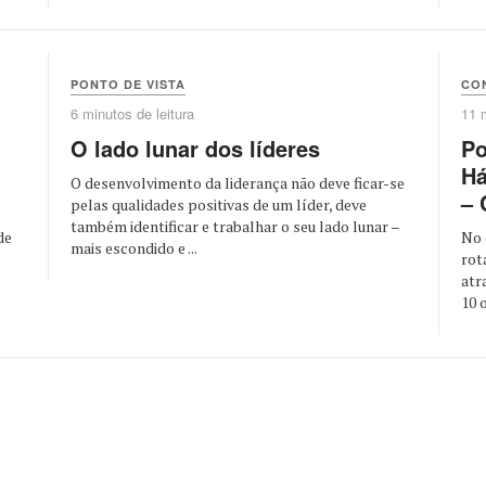
PONTO DE VISTA
CO
6 minutos de leitura
11 
O lado lunar dos líderes
Po
Há
O desenvolvimento da liderança não deve ficar-se
– 
pelas qualidades positivas de um líder, deve
também identificar e trabalhar o seu lado lunar –
de
No 
mais escondido e ...
rot
atr
10 o