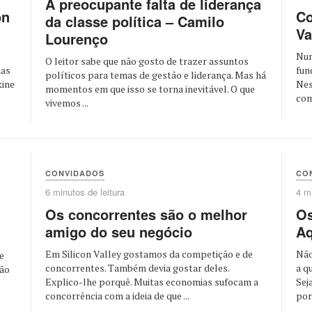
A preocupante falta de liderança
on
Co
da classe política – Camilo
Va
Lourenço
Num
O leitor sabe que não gosto de trazer assuntos
mas
fun
políticos para temas de gestão e liderança. Mas há
kine
Nes
momentos em que isso se torna inevitável. O que
com
vivemos ...
CONVIDADOS
CO
6 minutos de leitura
4 mi
Os concorrentes são o melhor
Os
amigo do seu negócio
Aq
Em Silicon Valley gostamos da competição e de
Não
e
concorrentes. Também devia gostar deles.
a q
são
Explico-lhe porquê. Muitas economias sufocam a
Sej
concorrência com a ideia de que ...
por 