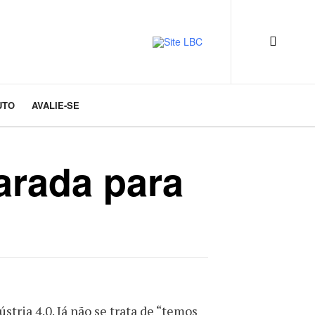
UTO
AVALIE-SE
arada para
stria 4.0. Já não se trata de “temos