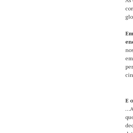
As 
co
glo
Em
en
nos
em 
per
cin
E 
…
que
dec