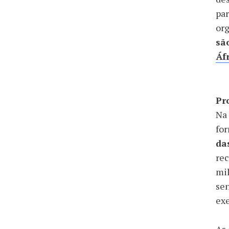
par
org
sã
Áf
Pr
Na 
fo
da
rec
mil
sen
ex