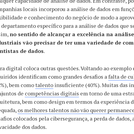
lquer capacidade de análise de dados. Em contraste, 
panhias locais incorporou a análise de dados em funçõ
xibilidade e conhecimento do negócio de modo a aprove
departamento específico para a análise de dados que se
sim,
no sentido de alcançar a excelência na anális
dustriais vão precisar de ter uma variedade de co
entistas de dados
.
ra digital coloca outras questões. Voltando ao exemplo 
uiridos identificam como grandes desafios a
falta de cu
8%), bem como
talento
insuficiente (40%). Muitas das in
njuntos de
competências digitais
em torno de uma estrat
uitetura, bem como design em termos da experiência do 
equada,
os melhores talentos não vão querer permanece
afios colocados pela cibersegurança, a perda de dados, 
vacidade dos dados.