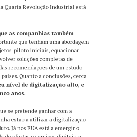
 Quarta Revolução Industrial está
l que as companhias também
portante que tenham uma abordagem
jetos-piloto iniciais, equacionar
volver soluções completas de
as das recomendações de um
estudo
 países. Quanto a conclusões, cerca
 nível de digitalização alto, e
inco anos
.
 que se pretende ganhar com a
ha estão a utilizar a digitalização
uto. Já nos EUA está a emergir o
e ofertas e serviços digitais, e