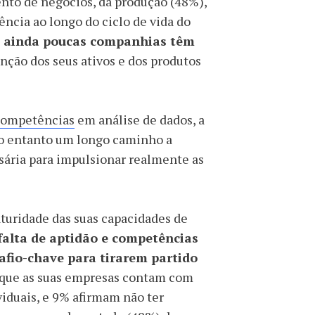
nto de negócios, da produção (48%),
ncia ao longo do ciclo de vida do
ue ainda poucas companhias têm
ção dos seus ativos e dos produtos
competências
em análise de dados, a
no entanto um longo caminho a
ssária para impulsionar realmente as
turidade das suas capacidades de
falta de aptidão e competências
afio-chave para tirarem partido
m que as suas empresas contam com
viduais, e 9% afirmam não ter