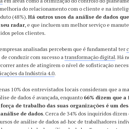
ta
em áreas como a otimização do controlo do planeame
melhoria do relacionamento com o cliente e na inteligê
oduto (48%).
Há outros usos da análise de dados q
 seu radar
, e que incluem um melhor serviço e manuten
idos pelos clientes.
 empresas analisadas percebem que é fundamental ter
 de conduzir com sucesso a
transformação digital
. Há 
correr antes de atingirem o nível de sofisticação nece
icações da Indústria 4.0
.
nas 10% dos entrevistados locais consideram que a ma
lise de dados é avançada, enquanto
66% dizem que a 
 força de trabalho das suas organizações é um des
 análise de dados
. Cerca de 34% dos inquiridos dize
ursos de análise de dados ad-hoc de trabalhadores indi