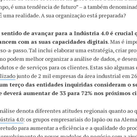
po, é uma tendência de futuro” – a também denominada
 É uma realidade. A sua organização está preparada?
 sentido de avançar para a Indústria 4.0 é crucia
ancem com as suas capacidades digitais
. Mas é im
so-a-passo. Tal inclui elaborar uma estratégia, criar pro
o podem melhor organizar a análise de dados, e desen
dutos e de serviços para os clientes. Estas são algum
lizado
junto de 2 mil empresas da área industrial em 26
um terço das entidades inquiridas consideram o seu
e deverá aumentar de 33 para 72% nos próximos c
nálise denota diferentes atitudes regionais quanto ao
ústria 4.0
: os grupos empresariais do Japão ou na Aleman
retudo para aumentar a eficiência e a qualidade do prod
envolvimento de novos modelos de negócio com a ajuda d