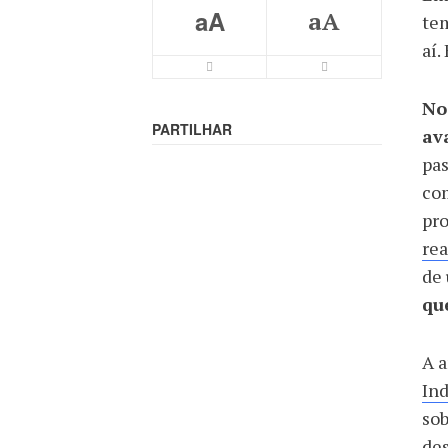
aA
aA
tem
aí.
No
PARTILHAR
av
pas
com
pro
rea
de
qu
A a
Ind
sob
des