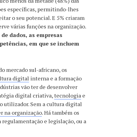
pouco menos da metade (48%) das
es específicas, permitindo-lhes
itar o seu potencial. E 5% criaram
rve várias funções na organização.
e de dados, as empresas
mpetências, em que se incluem
do mercado sul-africano, os
ltura digital
interna e a formação
dústrias vão ter de desenvolver
égia digital criativa,
tecnologia
e
utilizador. Sem a cultura digital
r na organização
. Há também os
a regulamentação e legislação, ou a