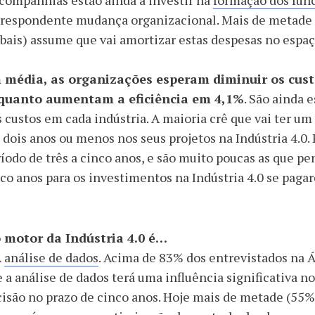
companhias estão ainda a investir na
formação dos fun
rrespondente mudança organizacional. Mais de metade
bais) assume que vai amortizar estas despesas no espaç
 média, as organizações esperam diminuir os cust
quanto aumentam a eficiência em 4,1%
. São ainda 
 custos em cada indústria. A maioria crê que vai ter um
dois anos ou menos nos seus projetos na Indústria 4.0
íodo de três a cinco anos, e são muito poucas as que 
co anos para os investimentos na Indústria 4.0 se pagar
o motor da Indústria 4.0 é…
A
análise de dados
. Acima de 83% dos entrevistados na Á
 a análise de dados terá uma influência significativa n
isão no prazo de cinco anos. Hoje mais de metade (55%)