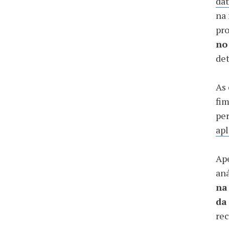
da
na 
pr
no
det
As
fim
per
apl
Ape
aná
na
da
rec