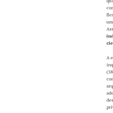
qua
com
fle
um 
As
in
ci
A e
inq
(5
co
arq
ad
des
pri