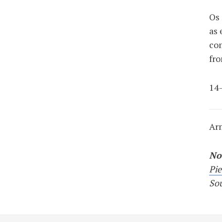
Os 
as 
co
fr
14
Ar
No
Pie
Sou